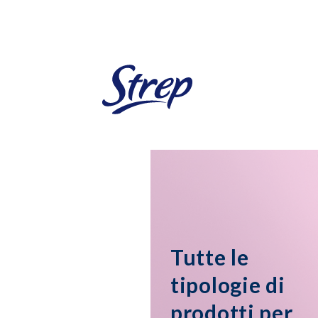
Salta
al
contenuto
principale
Tutte le
tipologie di
prodotti per