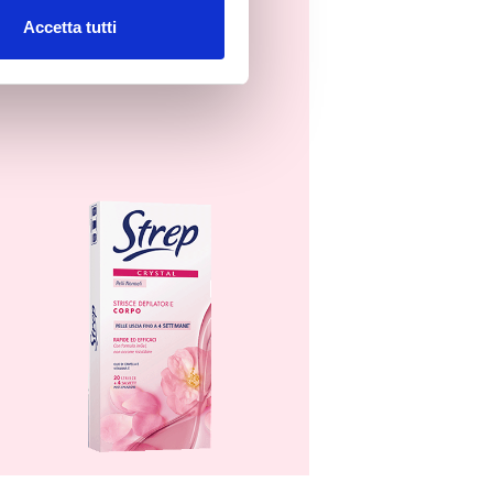
Gambe e braccia
Accetta tutti
STRISCE
DEPILATORIE
CORPO CRYSTAL