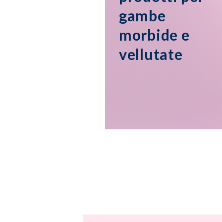
gambe
morbide e
vellutate