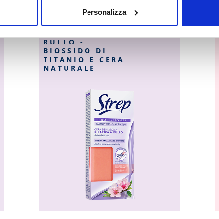
Gambe e braccia
Personalizza
CERA
DEPILATORIA
RICARICA A
RULLO -
BIOSSIDO DI
TITANIO E CERA
NATURALE