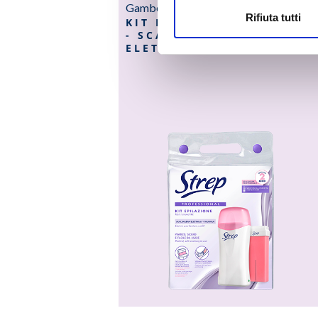
Gambe e braccia
Rifiuta tutti
KIT EPILAZIONE
- SCALDACERA
ELETTRICO