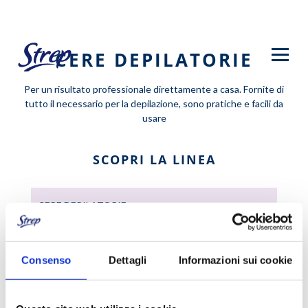
Salta
al
contenuto
CERE DEPILATORIE
principale
Per un risultato professionale direttamente a casa. Fornite di
tutto il necessario per la depilazione, sono pratiche e facili da
usare
SCOPRI LA LINEA
CERE DEPILATORIE
KIT EPILAZIONE - SCALDACERA
ELETTRICO
Consenso
Dettagli
Informazioni sui cookie