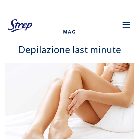
Skip
to
main
content
MAG
Depilazione last minute