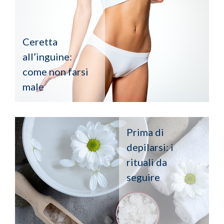
Ceretta
all’inguine:
come non farsi
male
Prima di
depilarsi: i
rituali da
seguire