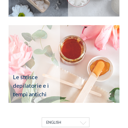
Le strisce
depilatorie e i
tempi antichi
ENGLISH