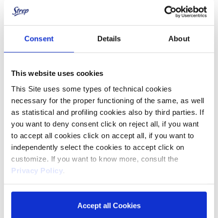
Consent
Details
About
This website uses cookies
This Site uses some types of technical cookies
necessary for the proper functioning of the same, as well
as statistical and profiling cookies also by third parties. If
you want to deny consent click on reject all, if you want
Creme Depilatorie
to accept all cookies click on accept all, if you want to
independently select the cookies to accept click on
Se invece avete qualche minuto in più oltre i critici 10-20
customize. If you want to know more, consult the
minuti, potete optare per le
creme depilatorie
classiche, che vi
Privacy Policy
.
permettono nel frattempo di fare altro. Se ad esempio dovete
depilare le gambe, nulla vieta nel frattempo di sistemare
trucco e capelli. Basterà poi una sciacquata veloce con il
doccino o nella vasca da bagno per gambe lisce e vellutate in
Accept all Cookies
pochissimi minuti.