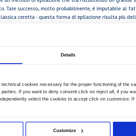
co. Tale successo, molto probabilmente, è imputabile al fat
classica ceretta - questa forma di epilazione risulta più del
ba è anche conosciuta con i nomi di "ceretta orientale", "ce
Details
termine inglese che richiama il nome dell'ingrediente princip
icolare metodica di epilazione, ossia lo zucchero (in ingles
la ceretta araba sembrano essere antichissime; difatti, in m
e fu la prima ceretta ad essere usata nella storia a parti
technical cookies necessary for the proper functioning of the sa
d parties. If you want to deny consent click on reject all, if you wa
ra, c'è chi sostiene che questa forma di epilazione fosse util
 independently select the cookies to accept click on customize. I
Cleopatra. Questa ceretta si otteneva con semplici ingredi
ua e limone miscelati a fuoco lento: una volta ottenuta una
ora caldo, bastava passarlo nelle zone interessate per rend
Customize