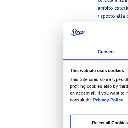
ambito esteti
rispetto alla 
economica.
La Ceretta Ara
Consent
o "sugaring", 
in questa part
This website uses cookies
Le origini del
sostengono ch
This Site uses some types of 
profiling cookies also by thir
a.C. Addirittu
on accept all, if you want to
dalla regina 
consult the
Privacy Policy
.
zucchero, acq
caramello anc
pelle.
Reject all Cookies