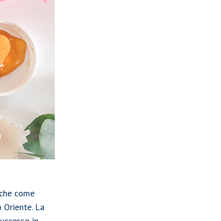
anche come
 Oriente. La
uccesso in