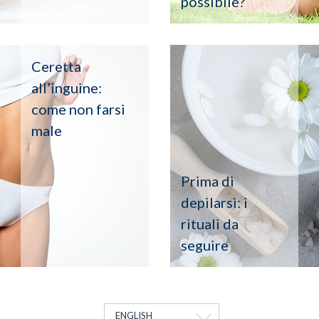
possibile?
Ceretta
all’inguine:
come non farsi
male
Prima di
depilarsi: i
rituali da
seguire
ENGLISH