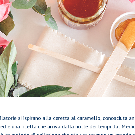
ilatorie si ispirano alla ceretta al caramello, conosciuta 
 ed è una ricetta che arriva dalla notte dei tempi dal Medio
 è un metodo di epilazione che sta riscuotendo un grande s