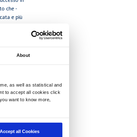
to che -
icata e più
retta persiana"
About
ale utilizzato
e sugar).
olti
re dal 1900
me, as well as statistical and
nt to accept all cookies click
izzata perfino
f you want to know more,
enti come
 sfera di
ere liscia la
Accept all Cookies